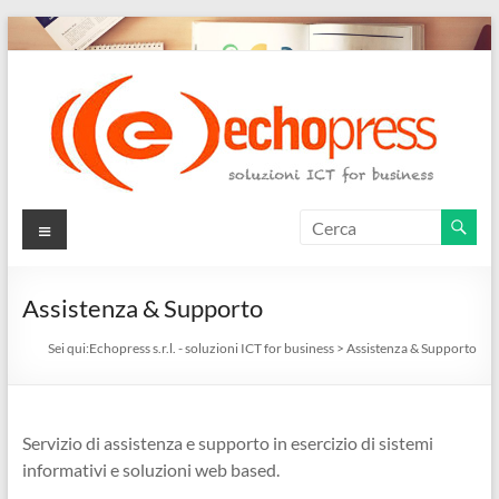
Salta
al
contenuto
Echopress
Menu
s.r.l.
–
Assistenza & Supporto
soluzioni
Sei qui:
Echopress s.r.l. - soluzioni ICT for business
>
Assistenza & Supporto
ICT
for
Servizio di assistenza e supporto in esercizio di sistemi
business
informativi e soluzioni web based.