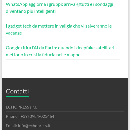
WhatsApp aggiorna i gruppi: arriva @tutti e i sondaggi
diventano più intelligenti
I gadget tech da mettere in valigia che vi salveranno le
vacanze
Google ritira l’AI da Earth: quando i deepfake satellitari
mettono in crisi la fiducia nelle mappe
Contatti
ECHOPRESS s.r.l.
Phone: (+39) 0984-023464
Email: info@echopress.it