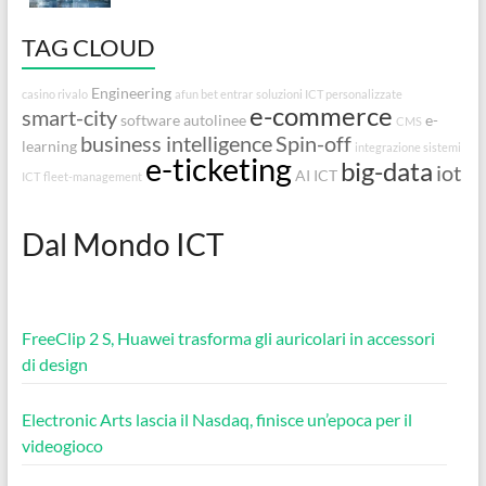
TAG CLOUD
Engineering
casino rivalo
afun bet entrar
soluzioni ICT personalizzate
e-commerce
smart-city
software autolinee
e-
CMS
business intelligence
Spin-off
learning
integrazione sistemi
e-ticketing
big-data
iot
AI
ICT
ICT
fleet-management
Dal Mondo ICT
FreeClip 2 S, Huawei trasforma gli auricolari in accessori
di design
Electronic Arts lascia il Nasdaq, finisce un’epoca per il
videogioco