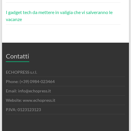
I gadget tech da mettere in valigia che vi salveranno le
vacanze
Contatti
ECHOPRESS s.r.l.
Phone: (+39) 0984-023464
Email: info@echopress.it
Website: www.echopress.it
P.IVA: 0123123123