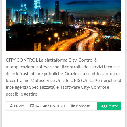
Ingegneri
per
passione
CITY CONTROL La piattaforma City-Control è
un’applicazione software per il controllo dei servizi tecnici e
delle infrastrutture pubbliche. Grazie alla combinazione tra
le centraline Multiservice Unit, le UPIS (Unità Periferiche ad
Intelligenza Specializzata) e il software City-Control è
possibile gestire
salvio
14 Gennaio 2020
Prodotti
Leggi tutto