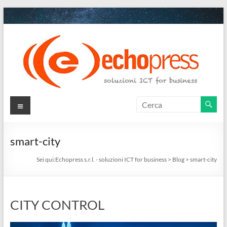
Salta
al
contenuto
Echopress
Menu
s.r.l.
–
smart-city
soluzioni
Sei qui:
Echopress s.r.l. - soluzioni ICT for business
>
Blog
>
smart-city
ICT
for
CITY CONTROL
business