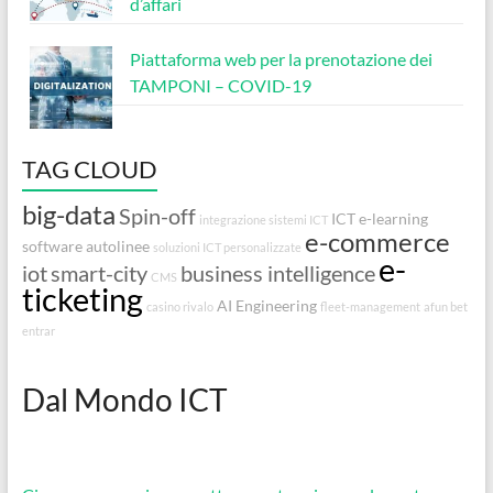
d’affari
Piattaforma web per la prenotazione dei
TAMPONI – COVID-19
TAG CLOUD
big-data
Spin-off
ICT
e-learning
integrazione sistemi ICT
e-commerce
software autolinee
soluzioni ICT personalizzate
e-
iot
smart-city
business intelligence
CMS
ticketing
AI
Engineering
casino rivalo
fleet-management
afun bet
entrar
Dal Mondo ICT