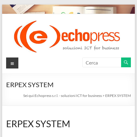
Salta
al
contenuto
Echopress
Menu
s.r.l.
–
ERPEX SYSTEM
soluzioni
Sei qui:
Echopress s.r.l. - soluzioni ICT for business
>
ERPEX SYSTEM
ICT
for
ERPEX SYSTEM
business