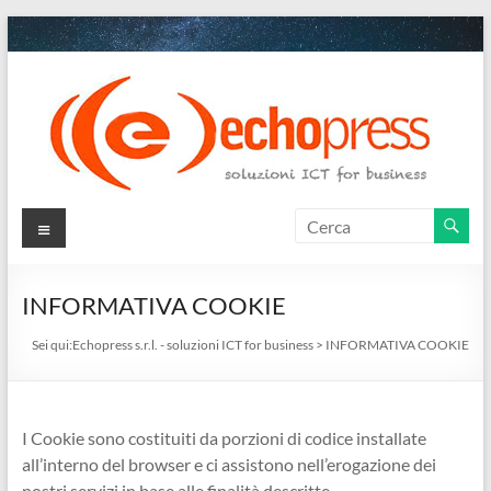
Salta
al
contenuto
Echopress
Menu
s.r.l.
–
INFORMATIVA COOKIE
soluzioni
Sei qui:
Echopress s.r.l. - soluzioni ICT for business
>
INFORMATIVA COOKIE
ICT
for
I Cookie sono costituiti da porzioni di codice installate
business
all’interno del browser e ci assistono nell’erogazione dei
nostri servizi in base alle finalità descritte.