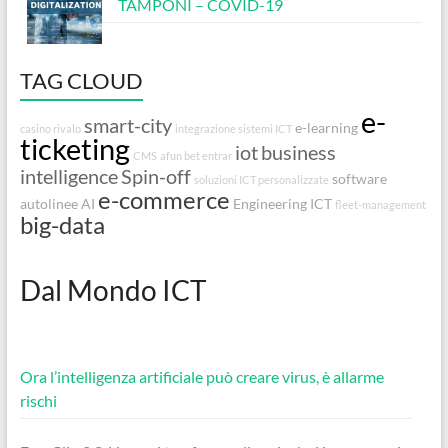
TAMPONI – COVID-19
TAG CLOUD
e-
smart-city
e-learning
casino rivalo
integrazione sistemi ICT
ticketing
iot
business
CMS
afun bet entrar
intelligence
Spin-off
software
soluzioni ICT personalizzate
e-commerce
autolinee
AI
Engineering
ICT
fleet-management
big-data
Dal Mondo ICT
Ora l’intelligenza artificiale può creare virus, è allarme
rischi