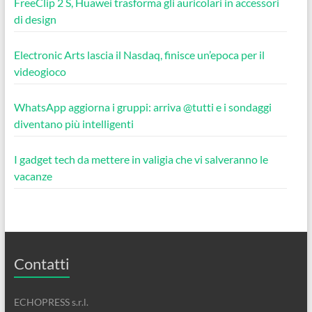
FreeClip 2 S, Huawei trasforma gli auricolari in accessori
di design
Electronic Arts lascia il Nasdaq, finisce un’epoca per il
videogioco
WhatsApp aggiorna i gruppi: arriva @tutti e i sondaggi
diventano più intelligenti
I gadget tech da mettere in valigia che vi salveranno le
vacanze
Contatti
ECHOPRESS s.r.l.