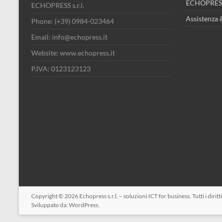
ECHOPRESS
ECHOPRESS s.r.l.
Assistenza 
Phone: (+39) 0984-023464
Email: info@echopress.it
Website: www.echopress.it
P.IVA: 0123123123
Copyright © 2026
Echopress s.r.l. – soluzioni ICT for business
. Tutti i diri
Sviluppato da:
WordPress
.