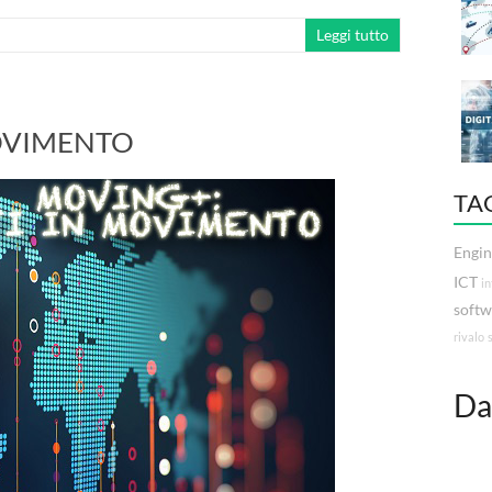
Leggi tutto
MOVIMENTO
TA
Engin
ICT
in
softw
rivalo
Da