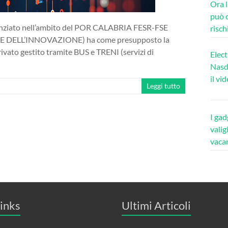
Ora l
può c
ziato nell’ambito del POR CALABRIA FESR-FSE
risch
 DELL’INNOVAZIONE) ha come presupposto la
ivato gestito tramite BUS e TRENI (servizi di
Elect
Nasda
il vi
Leggi tutto
I gad
valig
vaca
inks
Ultimi Articoli