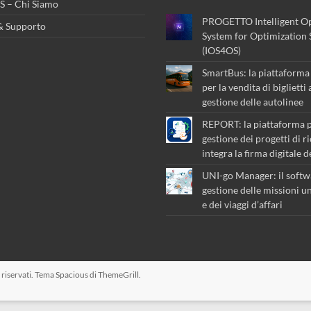
 – Chi Siamo
PROGETTO Intelligent Op
& Supporto
System for Optimization 
(IOS4OS)
SmartBus: la piattaforma 
per la vendita di biglietti
gestione delle autolinee
REPORT: la piattaforma p
gestione dei progetti di r
integra la firma digitale 
UNI-go Manager: il softw
gestione delle missioni un
e dei viaggi d’affari
tti riservati. Tema
Spacious
di ThemeGrill.