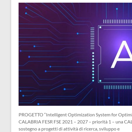
per
passione
PROGETTO “Intelligent Optimization System for Optimiz
CALABRIA FESR FSE 2021 – 2027 – priorità 1 – una CALAB
sostegno a progetti di attività di ricerca, sviluppo e