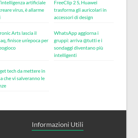
’intelligenza artificiale
FreeClip 2 S, Huawei
reare virus, è allarme
trasforma gli auricolari in
i
accessori di design
ronic Arts lascia il
WhatsApp aggiorna i
q, finisce un’epoca per
gruppi: arriva @tutti e i
deogioco
sondaggi diventano più
intelligenti
get tech da mettere in
ia che vi salveranno le
nze
Informazioni Utili