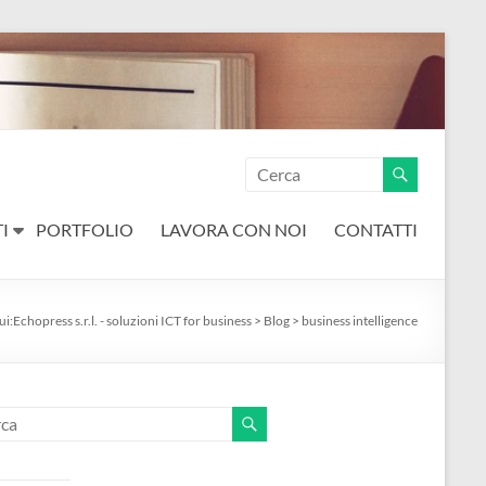
I
PORTFOLIO
LAVORA CON NOI
CONTATTI
ui:
Echopress s.r.l. - soluzioni ICT for business
>
Blog
>
business intelligence