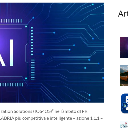
Ar
ation Solutions (IOS4OS)” nell’ambito dl PR
RIA più competitiva e intelligente – azione 1.1.1 –