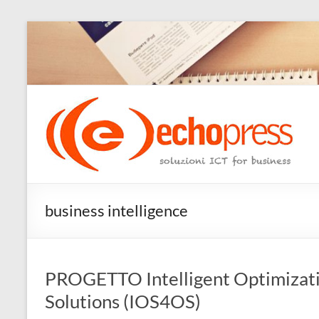
Salta
al
contenuto
Echopress
s.r.l.
–
soluzioni
business intelligence
ICT
for
business
PROGETTO Intelligent Optimizati
Solutions (IOS4OS)
Ingegneri