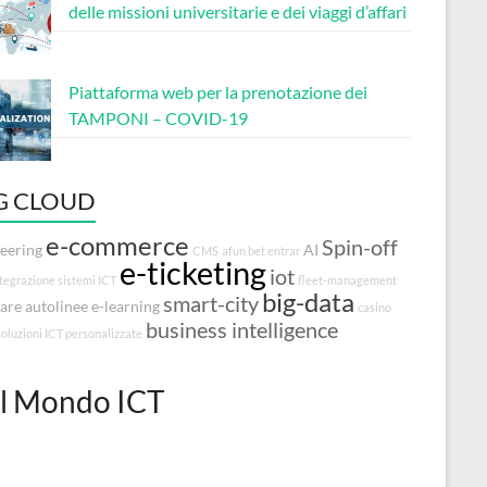
delle missioni universitarie e dei viaggi d’affari
Piattaforma web per la prenotazione dei
TAMPONI – COVID-19
G CLOUD
e-commerce
Spin-off
eering
AI
CMS
afun bet entrar
e-ticketing
iot
tegrazione sistemi ICT
fleet-management
big-data
smart-city
are autolinee
e-learning
casino
business intelligence
soluzioni ICT personalizzate
l Mondo ICT