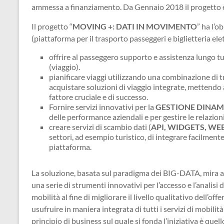
ammessa a finanziamento. Da Gennaio 2018 il progetto è 
Il progetto “
MOVING +: DATI IN MOVIMENTO
” ha l’
(piattaforma per il trasporto passeggeri e biglietteria el
offrire al passeggero supporto e assistenza lungo tut
(viaggio).
pianificare viaggi utilizzando una combinazione di t
acquistare soluzioni di viaggio integrate, mettendo 
fattore cruciale e di successo.
Fornire servizi innovativi per la
GESTIONE DINAMI
delle performance aziendali e per gestire le relazioni 
creare servizi di scambio dati (
API, WIDGETS, WE
settori, ad esempio turistico, di integrare facilment
piattaforma.
La soluzione, basata sul paradigma dei BIG-DATA, mira a r
una serie di strumenti innovativi per l’accesso e l’analisi
mobilità al fine di migliorare il livello qualitativo dell’of
usufruire in maniera integrata di tutti i servizi di mobilità
principio di business sul quale si fonda l’iniziativa è quell