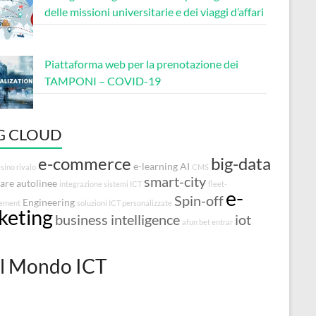
delle missioni universitarie e dei viaggi d’affari
Piattaforma web per la prenotazione dei
TAMPONI – COVID-19
G CLOUD
e-commerce
big-data
e-learning
AI
sino rivalo
CMS
smart-city
are autolinee
integrazione sistemi ICT
fleet-
e-
Spin-off
Engineering
ement
soluzioni ICT personalizzate
cketing
business intelligence
iot
afun bet entrar
l Mondo ICT