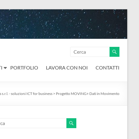
I
PORTFOLIO
LAVORA CON NOI
CONTATTI
s.r.l. - soluzioni ICT for business
>
Progetto MOVING+ Dati in Movimento