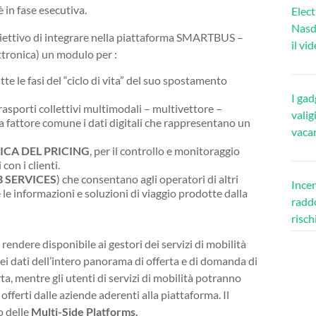
in fase esecutiva.
Elect
Nasda
obiettivo di integrare nella piattaforma SMARTBUS –
il vi
ettronica) un modulo per :
te le fasi del “ciclo di vita” del suo spostamento
I gad
rasporti collettivi multimodali – multivettore –
valig
a fattore comune i dati digitali che rappresentano un
vaca
CA DEL PRICING
, per il controllo e monitoraggio
con i clienti.
B SERVICES
) che consentano agli operatori di altri
Incen
e le informazioni e soluzioni di viaggio prodotte dalla
raddo
risch
endere disponibile ai gestori dei servizi di mobilità
 dei dati dell’intero panorama di offerta e di domanda di
ferta, mentre gli utenti di servizi di mobilità potranno
 offerti dalle aziende aderenti alla piattaforma. Il
o delle
Multi-Side Platforms.