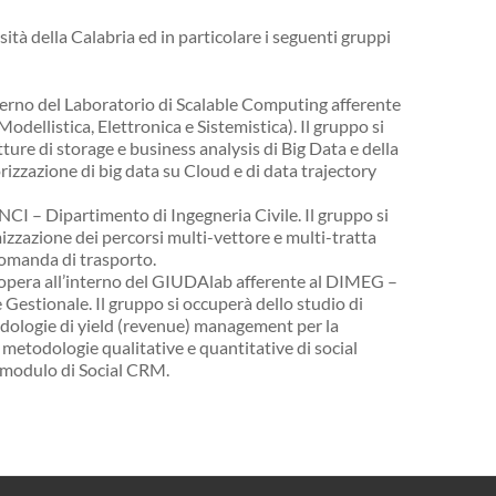
ità della Calabria ed in particolare i seguenti gruppi
nterno del Laboratorio di Scalable Computing afferente
dellistica, Elettronica e Sistemistica). Il gruppo si
tture di storage e business analysis di Big Data e della
izzazione di big data su Cloud e di data trajectory
INCI – Dipartimento di Ingegneria Civile. Il gruppo si
mizzazione dei percorsi multi-vettore e multi-tratta
 domanda di trasporto.
 opera all’interno del GIUDAlab afferente al DIMEG –
Gestionale. Il gruppo si occuperà dello studio di
odologie di yield (revenue) management per la
e metodologie qualitative e quantitative di social
n modulo di Social CRM.