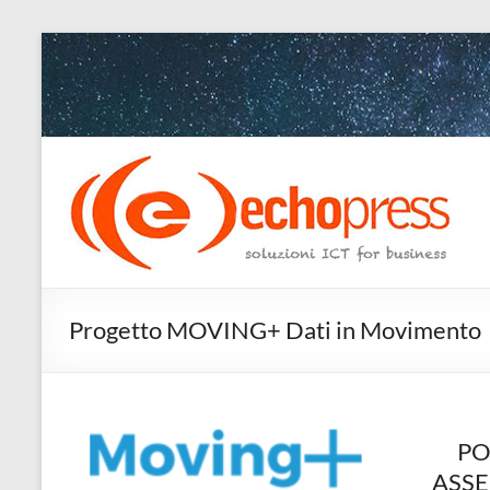
Salta
al
contenuto
Echopress
s.r.l.
–
soluzioni
Progetto MOVING+ Dati in Movimento
ICT
for
business
PO
Ingegneri
ASSE