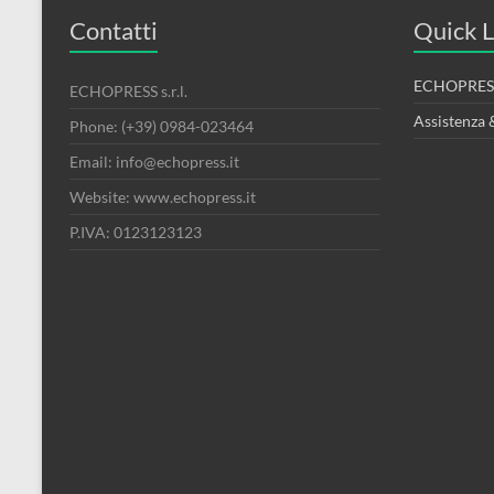
Contatti
Quick L
ECHOPRESS
ECHOPRESS s.r.l.
Assistenza 
Phone: (+39) 0984-023464
Email: info@echopress.it
Website: www.echopress.it
P.IVA: 0123123123