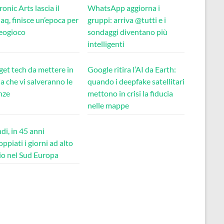
ronic Arts lascia il
WhatsApp aggiorna i
q, finisce un’epoca per
gruppi: arriva @tutti e i
deogioco
sondaggi diventano più
intelligenti
get tech da mettere in
Google ritira l’AI da Earth:
ia che vi salveranno le
quando i deepfake satellitari
nze
mettono in crisi la fiducia
nelle mappe
di, in 45 anni
ppiati i giorni ad alto
io nel Sud Europa