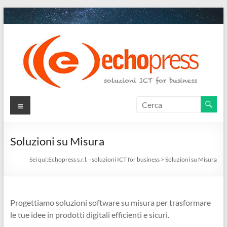
Salta
al
contenuto
Echopress
Menu
s.r.l.
–
Soluzioni su Misura
soluzioni
Sei qui:
Echopress s.r.l. - soluzioni ICT for business
>
Soluzioni su Misura
ICT
for
Progettiamo soluzioni software su misura per trasformare
business
le tue idee in prodotti digitali efficienti e sicuri.