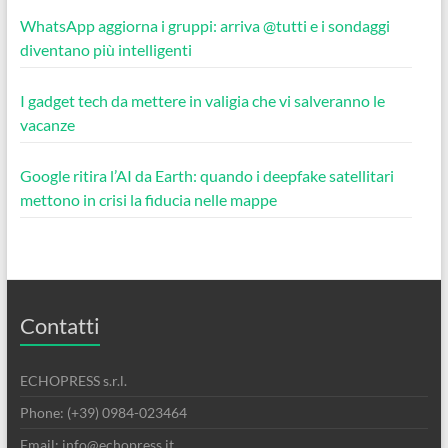
WhatsApp aggiorna i gruppi: arriva @tutti e i sondaggi
diventano più intelligenti
I gadget tech da mettere in valigia che vi salveranno le
vacanze
Google ritira l’AI da Earth: quando i deepfake satellitari
mettono in crisi la fiducia nelle mappe
Contatti
ECHOPRESS s.r.l.
Phone: (+39) 0984-023464
Email: info@echopress.it