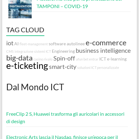
TAMPONI – COVID-19
TAG CLOUD
e-commerce
iot
AI
software autolinee
fleet-management
business intelligence
Engineering
CMS
integrazione sistemi ICT
big-data
Spin-off
ICT
e-learning
casino rivalo
afun bet entrar
e-ticketing
smart-city
soluzioni ICT personalizzate
Dal Mondo ICT
FreeClip 2 S, Huawei trasforma gli auricolari in accessori
di design
Electronic Arts lascia il Nasdaq, finisce un’epoca per il