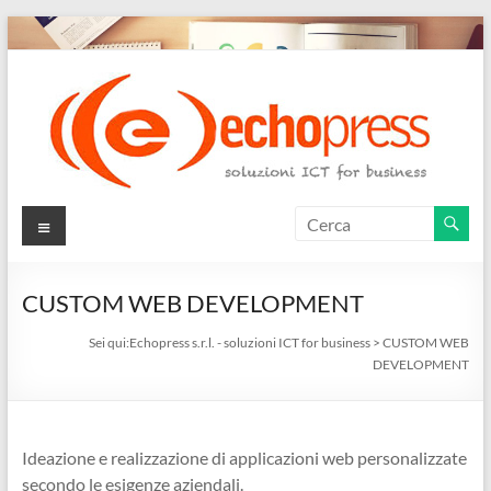
Salta
al
contenuto
Echopress
Menu
s.r.l.
–
CUSTOM WEB DEVELOPMENT
soluzioni
Sei qui:
Echopress s.r.l. - soluzioni ICT for business
>
CUSTOM WEB
DEVELOPMENT
ICT
for
Ideazione e realizzazione di applicazioni web personalizzate
business
secondo le esigenze aziendali.