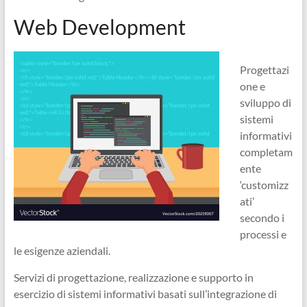
Ingegneri
Web Development
per
passione
Progettazi
one e
sviluppo di
sistemi
informativi
completam
ente
‘customizz
ati’
secondo i
processi e
le esigenze aziendali.
Servizi di progettazione, realizzazione e supporto in
esercizio di sistemi informativi basati sull’integrazione di