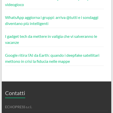
videogioco
WhatsApp aggiorna i gruppi: arriva @tutti e i sondaggi
diventano più intelligenti
I gadget tech da mettere in valigia che vi salveranno le
vacanze
Google ritira l’AI da Earth: quando i deepfake satellitari
mettono in crisi la fiducia nelle mappe
Contatti
ECHOPRESS s.r.l.