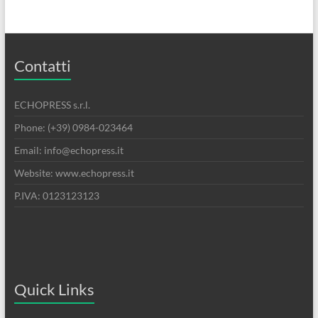
Contatti
ECHOPRESS s.r.l.
Phone: (+39) 0984-023464
Email: info@echopress.it
Website: www.echopress.it
P.IVA: 0123123123
Quick Links