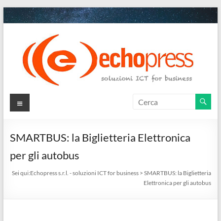
Salta
al
contenuto
Echopress
Menu
s.r.l.
–
SMARTBUS: la Biglietteria Elettronica
soluzioni
per gli autobus
ICT
Sei qui:
Echopress s.r.l. - soluzioni ICT for business
>
SMARTBUS: la Biglietteria
Elettronica per gli autobus
for
business