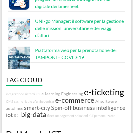
digitale dei timesheet
UNI-go Manager: il software per la gestione
delle missioni universitarie e dei viaggi
d’affari
Piattaforma web per la prenotazione dei
TAMPONI – COVID-19
TAG CLOUD
e-ticketing
e-learning
Engineering
integrazione sistemi ICT
e-commerce
AI
software
CMS
casino rivalo
afun bet entrar
smart-city
Spin-off
business intelligence
autolinee
big-data
iot
ICT
fleet-management
soluzioni ICT personalizzate