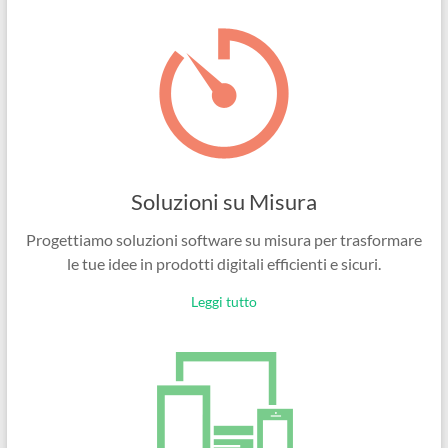
Ingegneri
per
passione
Soluzioni su Misura
Progettiamo soluzioni software su misura per trasformare
le tue idee in prodotti digitali efficienti e sicuri.
Leggi tutto