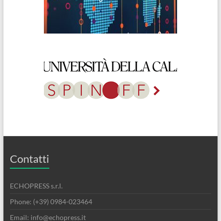
Contatti
ECHOPRESS s.r.l.
Phone: (+39) 0984-023464
Email: info@echopress.it