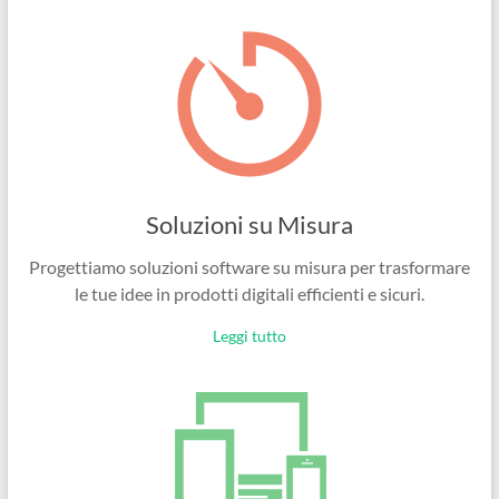
Ingegneri
per
passione
Soluzioni su Misura
Progettiamo soluzioni software su misura per trasformare
le tue idee in prodotti digitali efficienti e sicuri.
Leggi tutto