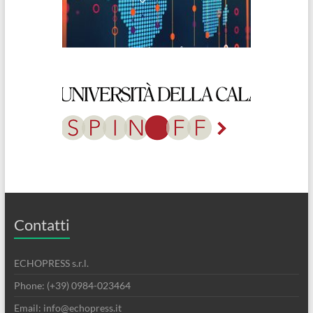
Contatti
ECHOPRESS s.r.l.
Phone: (+39) 0984-023464
Email: info@echopress.it