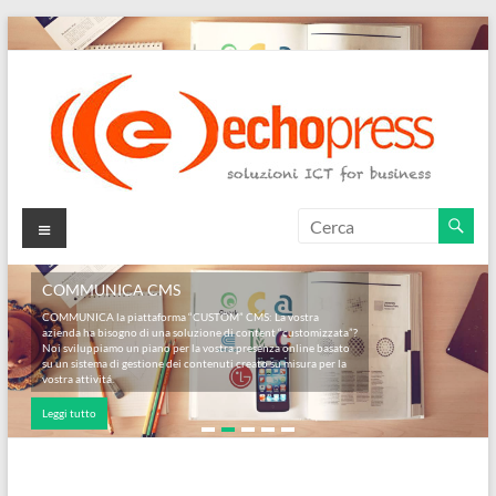
Salta
al
contenuto
Echopress
Menu
s.r.l.
COMMUNICA CMS
–
COMMUNICA la piattaforma “CUSTOM” CMS: La vostra
azienda ha bisogno di una soluzione di content “customizzata”?
soluzioni
Noi sviluppiamo un piano per la vostra presenza online basato
su un sistema di gestione dei contenuti creato su misura per la
ICT
vostra attivitá.
Leggi tutto
for
business