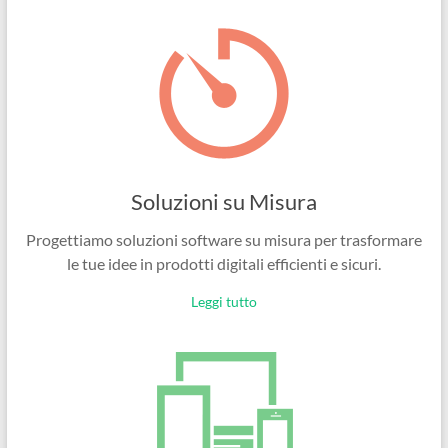
Ingegneri
per
passione
Soluzioni su Misura
Progettiamo soluzioni software su misura per trasformare
le tue idee in prodotti digitali efficienti e sicuri.
Leggi tutto