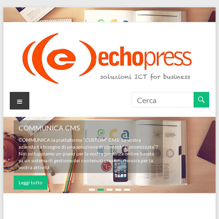
Salta
al
contenuto
Echopress
Menu
s.r.l.
COMMUNICA CMS
–
COMMUNICA la piattaforma “CUSTOM” CMS: La vostra
azienda ha bisogno di una soluzione di content “customizzata”?
soluzioni
Noi sviluppiamo un piano per la vostra presenza online basato
su un sistema di gestione dei contenuti creato su misura per la
ICT
vostra attivitá.
Leggi tutto
for
business