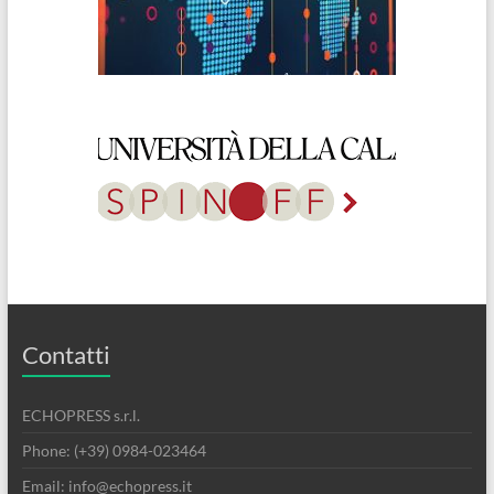
Contatti
ECHOPRESS s.r.l.
Phone: (+39) 0984-023464
Email: info@echopress.it