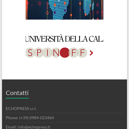
Contatti
ECHOPRESS s.r.l.
Phone: (+39) 0984-023464
Email: info@echopress.it