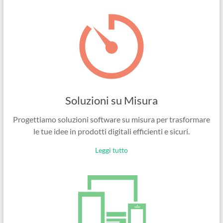
Ingegneri
per
passione
Soluzioni su Misura
Progettiamo soluzioni software su misura per trasformare
le tue idee in prodotti digitali efficienti e sicuri.
Leggi tutto