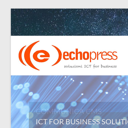
Salta
al
contenuto
Echopress
s.r.l.
–
soluzioni
ICT
for
COMMUNICA CMS
business
COMMUNICA la piattaforma “CUSTOM” CMS: L
Ingegneri