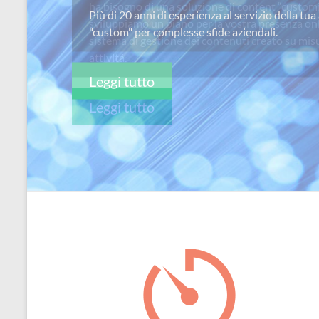
ha bisogno di una soluzione di content “custom
per
sviluppiamo un piano per la vostra presenza on
passione
sistema di gestione dei contenuti creato su misu
attivitá.
Leggi tutto