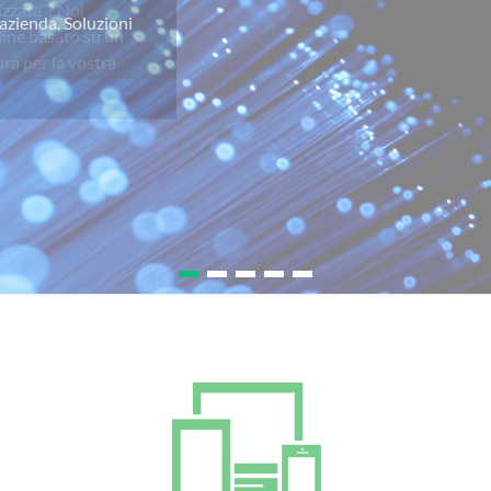
izzata”? Noi
line basato su un
ra per la vostra