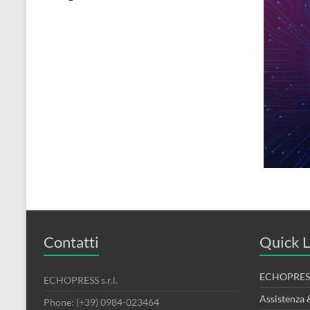
Contatti
Quick L
ECHOPRESS
ECHOPRESS s.r.l.
Assistenza 
Phone: (+39) 0984-023464