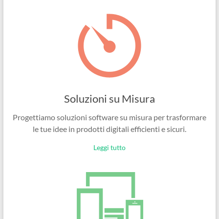
Ingegneri
per
passione
Soluzioni su Misura
Progettiamo soluzioni software su misura per trasformare
le tue idee in prodotti digitali efficienti e sicuri.
Leggi tutto