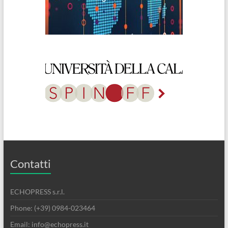
Contatti
ECHOPRESS s.r.l.
Phone: (+39) 0984-023464
Email: info@echopress.it