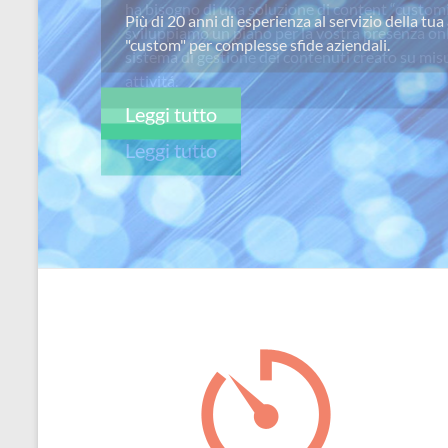
ha bisogno di una soluzione di content “custom
per
sviluppiamo un piano per la vostra presenza on
passione
sistema di gestione dei contenuti creato su misu
attivitá.
Leggi tutto