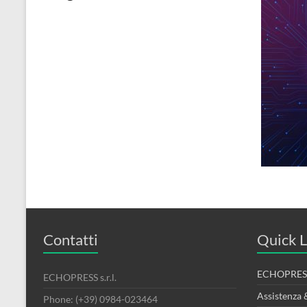
Contatti
Quick L
ECHOPRESS
ECHOPRESS s.r.l.
Assistenza 
Phone: (+39) 0984-023464