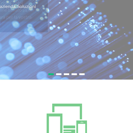
izzata”? Noi
line basato su un
ra per la vostra