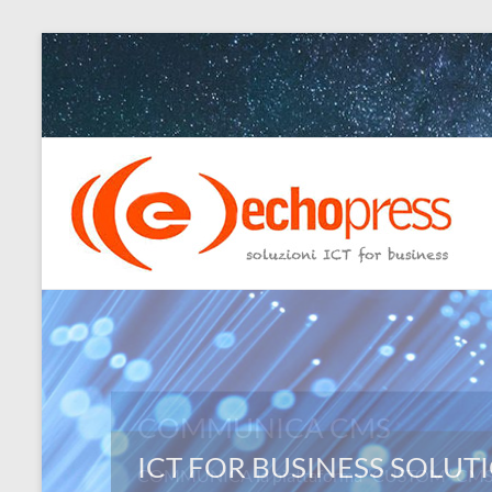
Salta
al
contenuto
Echopress
s.r.l.
–
soluzioni
ICT
for
COMMUNICA CMS
business
COMMUNICA la piattaforma “CUSTOM” CMS: L
Ingegneri