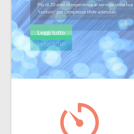
ha bisogno di una soluzione di content “custom
per
sviluppiamo un piano per la vostra presenza on
passione
sistema di gestione dei contenuti creato su misu
attivitá.
Leggi tutto