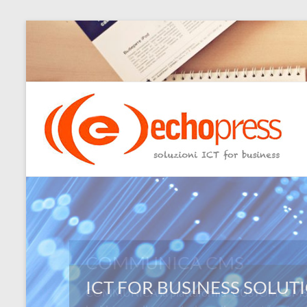
Salta
al
contenuto
Echopress
s.r.l.
–
soluzioni
ICT
for
COMMUNICA CMS
business
COMMUNICA la piattaforma “CUSTOM” CMS: L
Ingegneri