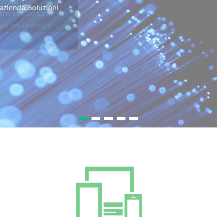
izzata”? Noi
line basato su un
ra per la vostra