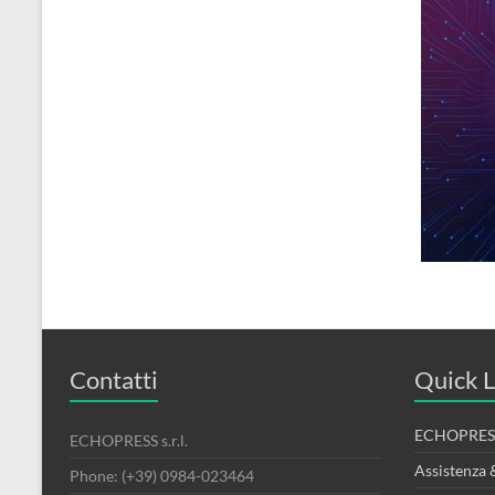
Contatti
Quick L
ECHOPRESS
ECHOPRESS s.r.l.
Assistenza 
Phone: (+39) 0984-023464