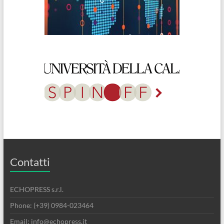
Contatti
ECHOPRESS s.r.l.
Phone: (+39) 0984-023464
Email: info@echopress.it