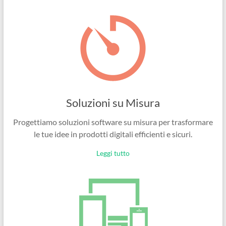
Ingegneri
per
passione
Soluzioni su Misura
Progettiamo soluzioni software su misura per trasformare
le tue idee in prodotti digitali efficienti e sicuri.
Leggi tutto