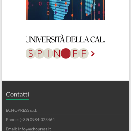
Contatti
ECHOPRESS s.r.l.
Phone: (+39) 0984-023464
Email: info@echopress.it