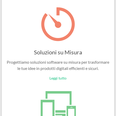
Ingegneri
per
passione
Soluzioni su Misura
Progettiamo soluzioni software su misura per trasformare
le tue idee in prodotti digitali efficienti e sicuri.
Leggi tutto