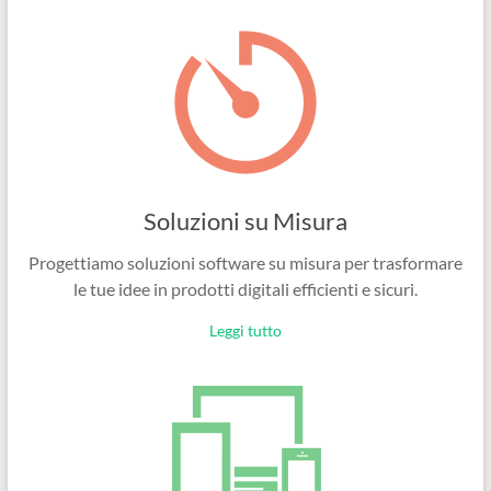
Ingegneri
per
passione
Soluzioni su Misura
Progettiamo soluzioni software su misura per trasformare
le tue idee in prodotti digitali efficienti e sicuri.
Leggi tutto