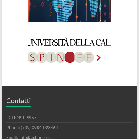
Contatti
ECHOPRESS s.r.l.
Phone: (+39) 0984-023464
Email: info@echopress.it