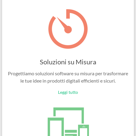
Ingegneri
per
passione
Soluzioni su Misura
Progettiamo soluzioni software su misura per trasformare
le tue idee in prodotti digitali efficienti e sicuri.
Leggi tutto