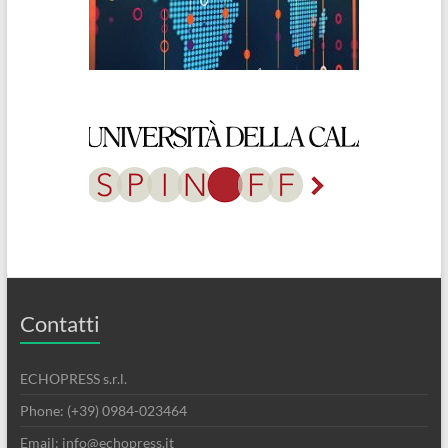
Contatti
ECHOPRESS s.r.l.
Phone: (+39) 0984-023464
Email: info@echopress.it