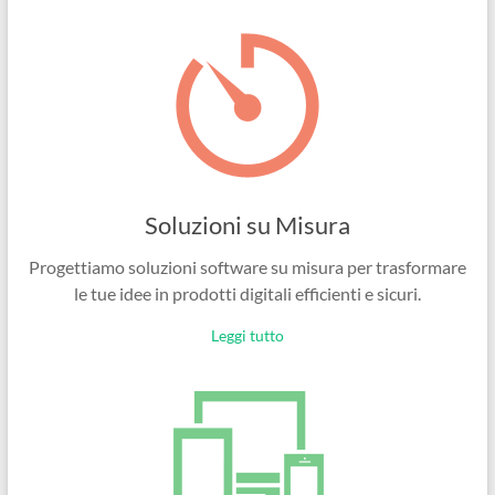
Ingegneri
per
passione
Soluzioni su Misura
Progettiamo soluzioni software su misura per trasformare
le tue idee in prodotti digitali efficienti e sicuri.
Leggi tutto