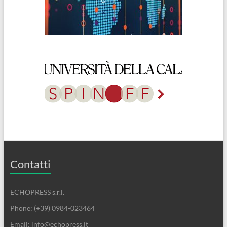
Contatti
ECHOPRESS s.r.l.
Phone: (+39) 0984-023464
Email: info@echopress.it