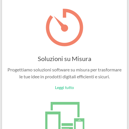
Ingegneri
per
passione
Soluzioni su Misura
Progettiamo soluzioni software su misura per trasformare
le tue idee in prodotti digitali efficienti e sicuri.
Leggi tutto