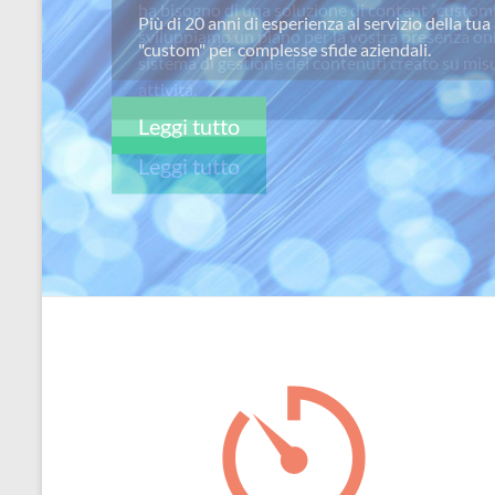
ha bisogno di una soluzione di content “custom
per
sviluppiamo un piano per la vostra presenza on
passione
sistema di gestione dei contenuti creato su misu
attivitá.
Leggi tutto