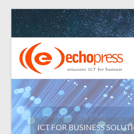
Salta
al
contenuto
Echopress
s.r.l.
–
soluzioni
ICT
for
COMMUNICA CMS
business
COMMUNICA la piattaforma “CUSTOM” CMS: L
Ingegneri