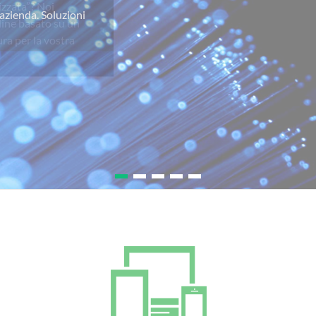
izzata”? Noi
line basato su un
ra per la vostra