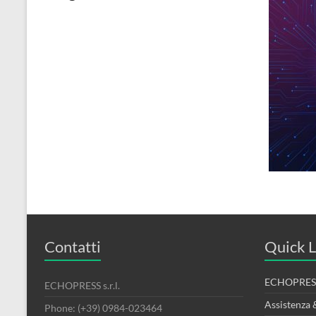
Contatti
Quick L
ECHOPRESS
ECHOPRESS s.r.l.
Assistenza 
Phone: (+39) 0984-023464