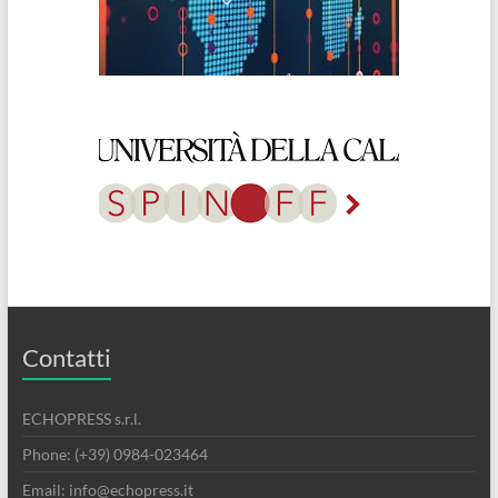
Contatti
ECHOPRESS s.r.l.
Phone: (+39) 0984-023464
Email: info@echopress.it