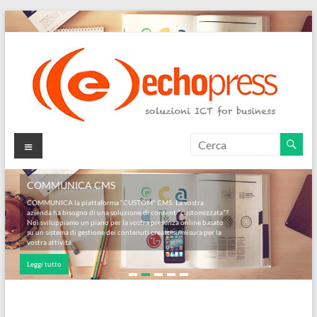
Salta
al
contenuto
Echopress
Menu
s.r.l.
COMMUNICA CMS
–
COMMUNICA la piattaforma “CUSTOM” CMS: La vostra
azienda ha bisogno di una soluzione di content “customizzata”?
soluzioni
Noi sviluppiamo un piano per la vostra presenza online basato
su un sistema di gestione dei contenuti creato su misura per la
ICT
vostra attivitá.
Leggi tutto
for
business