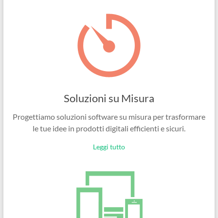
Ingegneri
per
passione
Soluzioni su Misura
Progettiamo soluzioni software su misura per trasformare
le tue idee in prodotti digitali efficienti e sicuri.
Leggi tutto