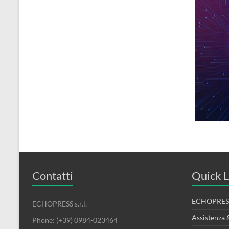
Contatti
Quick L
ECHOPRESS
ECHOPRESS s.r.l.
Assistenza 
Phone: (+39) 0984-023464