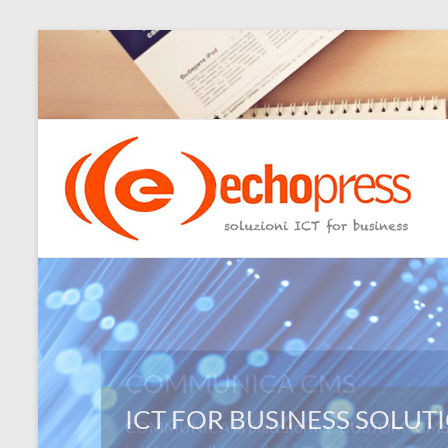
Salta
al
contenuto
Echopress
s.r.l.
–
soluzioni
ICT
for
COMMUNICA CMS
business
COMMUNICA la piattaforma “CUSTOM” CMS: L
Ingegneri