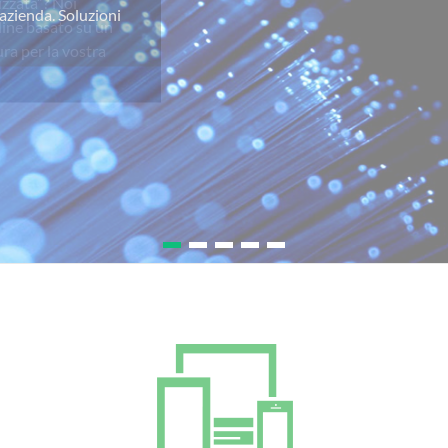
izzata”? Noi
line basato su un
ra per la vostra