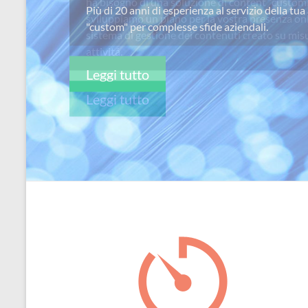
ha bisogno di una soluzione di content “custom
per
sviluppiamo un piano per la vostra presenza on
passione
sistema di gestione dei contenuti creato su misu
attivitá.
Leggi tutto