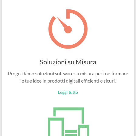
Ingegneri
per
passione
Soluzioni su Misura
Progettiamo soluzioni software su misura per trasformare
le tue idee in prodotti digitali efficienti e sicuri.
Leggi tutto