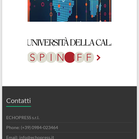
Contatti
ECHOPRESS s.r.l.
Phone: (+39) 0984-023464
Email: info@echopress.it