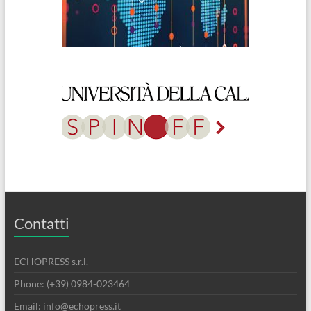
Contatti
ECHOPRESS s.r.l.
Phone: (+39) 0984-023464
Email: info@echopress.it