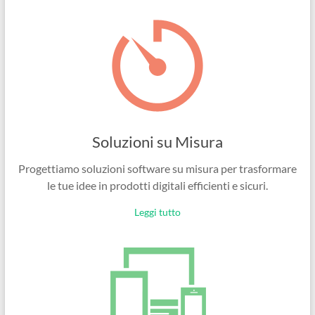
Ingegneri
per
passione
Soluzioni su Misura
Progettiamo soluzioni software su misura per trasformare
le tue idee in prodotti digitali efficienti e sicuri.
Leggi tutto