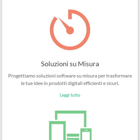
Ingegneri
per
passione
Soluzioni su Misura
Progettiamo soluzioni software su misura per trasformare
le tue idee in prodotti digitali efficienti e sicuri.
Leggi tutto