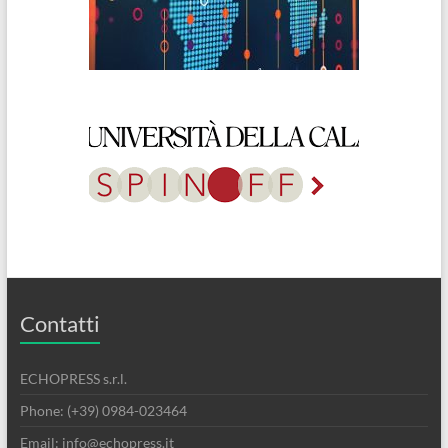
Contatti
ECHOPRESS s.r.l.
Phone: (+39) 0984-023464
Email: info@echopress.it