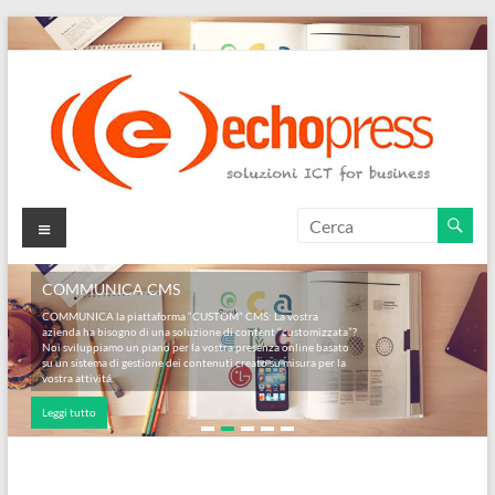
Salta
al
contenuto
Echopress
Menu
s.r.l.
COMMUNICA CMS
–
COMMUNICA la piattaforma “CUSTOM” CMS: La vostra
azienda ha bisogno di una soluzione di content “customizzata”?
soluzioni
Noi sviluppiamo un piano per la vostra presenza online basato
su un sistema di gestione dei contenuti creato su misura per la
ICT
vostra attivitá.
Leggi tutto
for
business