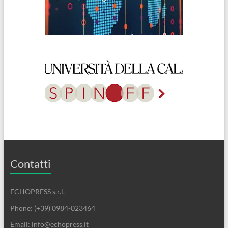
Contatti
ECHOPRESS s.r.l.
Phone: (+39) 0984-023464
Email: info@echopress.it