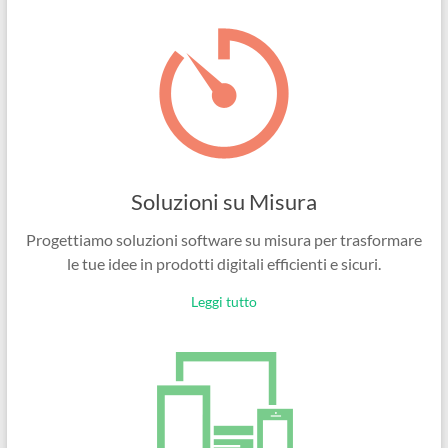
Ingegneri
per
passione
Soluzioni su Misura
Progettiamo soluzioni software su misura per trasformare
le tue idee in prodotti digitali efficienti e sicuri.
Leggi tutto