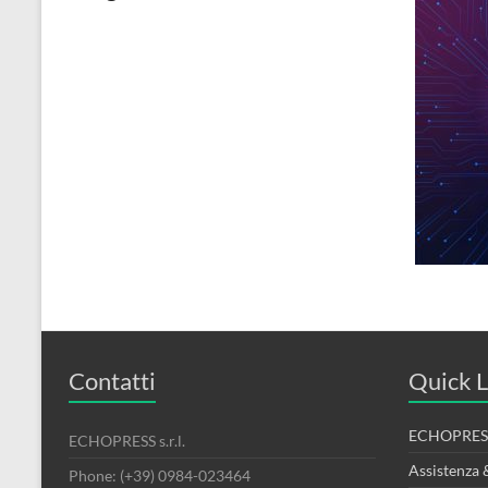
Contatti
Quick L
ECHOPRESS
ECHOPRESS s.r.l.
Assistenza 
Phone: (+39) 0984-023464