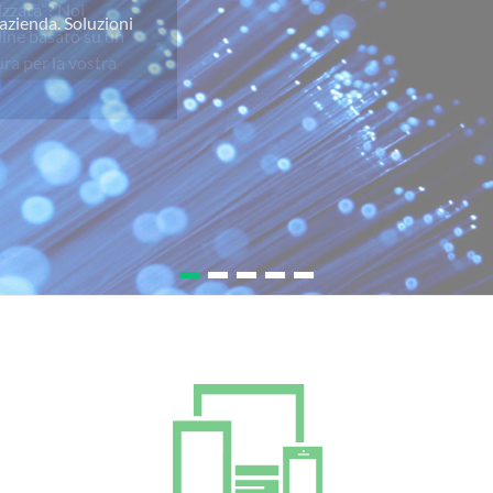
izzata”? Noi
line basato su un
ra per la vostra