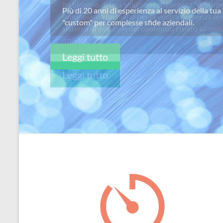
ha bisogno di una soluzione di content “custom
per
sviluppiamo un piano per la vostra presenza on
passione
sistema di gestione dei contenuti creato su misu
attivitá.
Leggi tutto