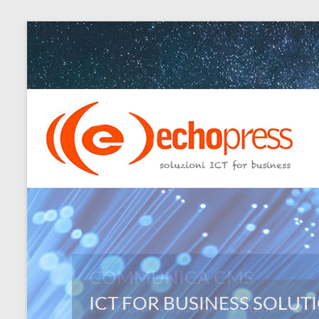
Salta
al
contenuto
Echopress
s.r.l.
–
soluzioni
ICT
for
COMMUNICA CMS
business
COMMUNICA la piattaforma “CUSTOM” CMS: L
Ingegneri