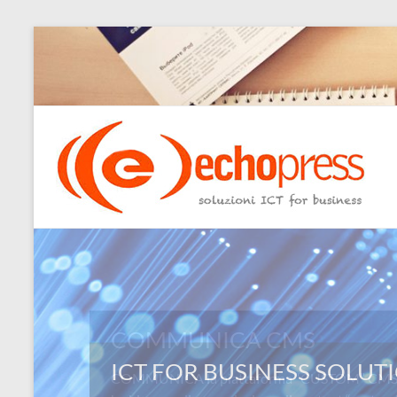
Salta
al
contenuto
Echopress
s.r.l.
–
soluzioni
ICT
for
COMMUNICA CMS
business
COMMUNICA la piattaforma “CUSTOM” CMS: L
Ingegneri