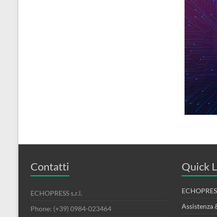
Contatti
Quick L
ECHOPRESS
ECHOPRESS s.r.l.
Assistenza 
Phone: (+39) 0984-023464