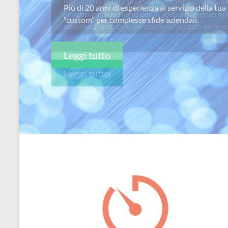
ha bisogno di una soluzione di content “custom
per
sviluppiamo un piano per la vostra presenza on
passione
sistema di gestione dei contenuti creato su misu
attivitá.
Leggi tutto