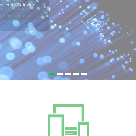
izzata”? Noi
line basato su un
ra per la vostra