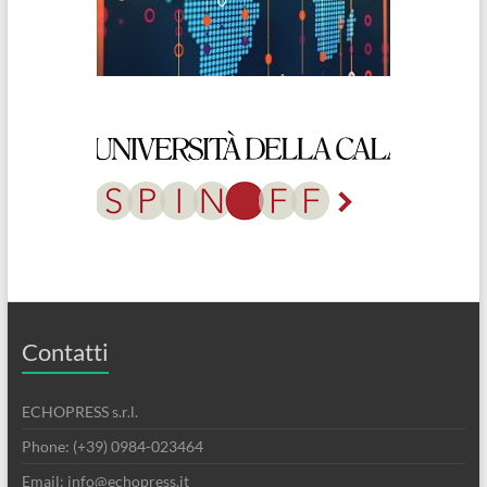
Contatti
ECHOPRESS s.r.l.
Phone: (+39) 0984-023464
Email: info@echopress.it