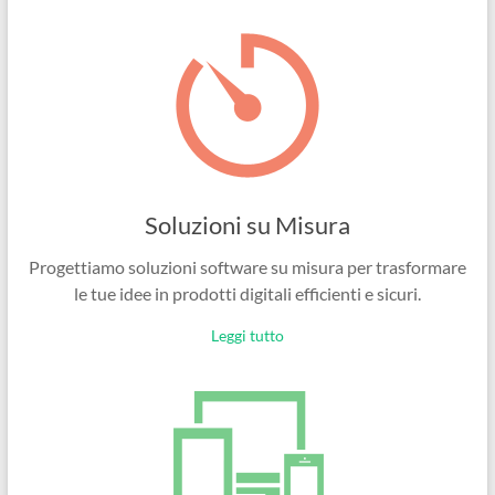
Ingegneri
per
passione
Soluzioni su Misura
Progettiamo soluzioni software su misura per trasformare
le tue idee in prodotti digitali efficienti e sicuri.
Leggi tutto