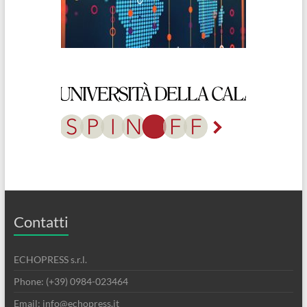
Contatti
ECHOPRESS s.r.l.
Phone: (+39) 0984-023464
Email: info@echopress.it