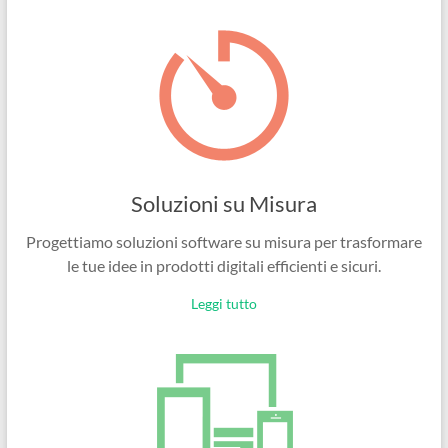
Ingegneri
per
passione
Soluzioni su Misura
Progettiamo soluzioni software su misura per trasformare
le tue idee in prodotti digitali efficienti e sicuri.
Leggi tutto