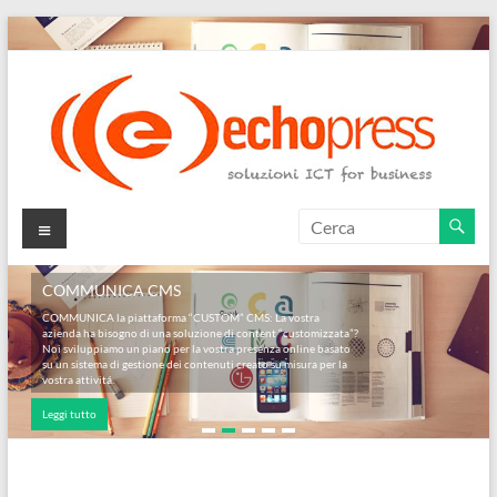
Salta
al
contenuto
Echopress
Menu
s.r.l.
COMMUNICA CMS
–
COMMUNICA la piattaforma “CUSTOM” CMS: La vostra
azienda ha bisogno di una soluzione di content “customizzata”?
soluzioni
Noi sviluppiamo un piano per la vostra presenza online basato
su un sistema di gestione dei contenuti creato su misura per la
ICT
vostra attivitá.
Leggi tutto
for
business