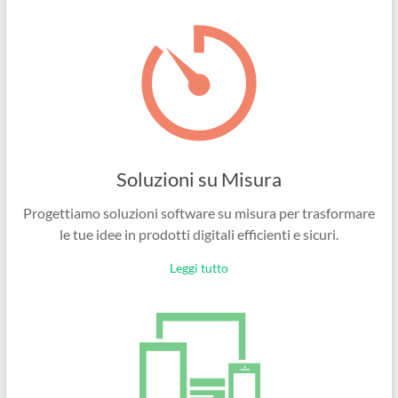
Ingegneri
per
passione
Soluzioni su Misura
Progettiamo soluzioni software su misura per trasformare
le tue idee in prodotti digitali efficienti e sicuri.
Leggi tutto