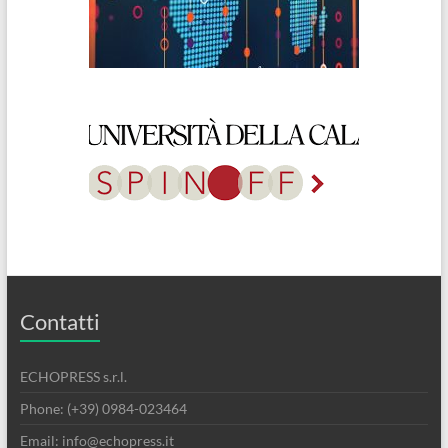
Contatti
ECHOPRESS s.r.l.
Phone: (+39) 0984-023464
Email: info@echopress.it