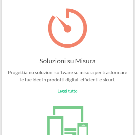
Ingegneri
per
passione
Soluzioni su Misura
Progettiamo soluzioni software su misura per trasformare
le tue idee in prodotti digitali efficienti e sicuri.
Leggi tutto