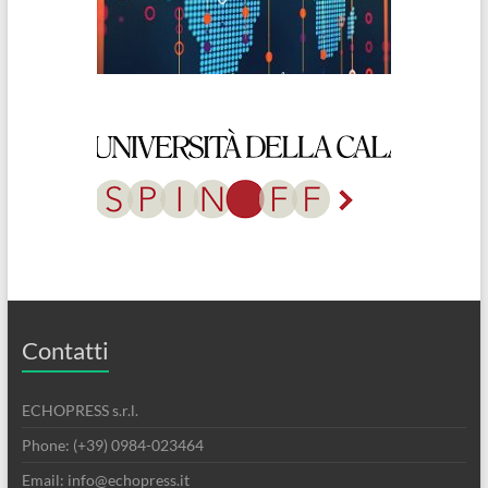
Contatti
ECHOPRESS s.r.l.
Phone: (+39) 0984-023464
Email: info@echopress.it