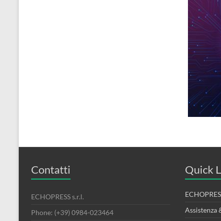
Contatti
Quick L
ECHOPRESS
ECHOPRESS s.r.l.
Assistenza 
Phone: (+39) 0984-023464