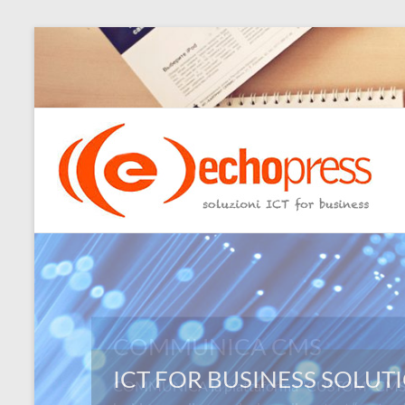
Salta
al
contenuto
Echopress
s.r.l.
–
soluzioni
ICT
for
COMMUNICA CMS
business
COMMUNICA la piattaforma “CUSTOM” CMS: L
Ingegneri