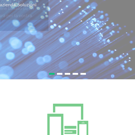
izzata”? Noi
line basato su un
ra per la vostra