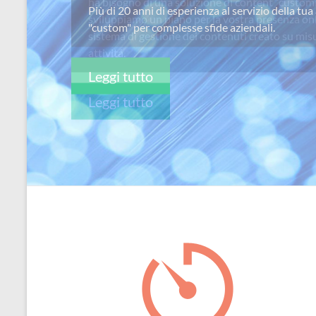
ha bisogno di una soluzione di content “custom
per
sviluppiamo un piano per la vostra presenza on
passione
sistema di gestione dei contenuti creato su misu
attivitá.
Leggi tutto