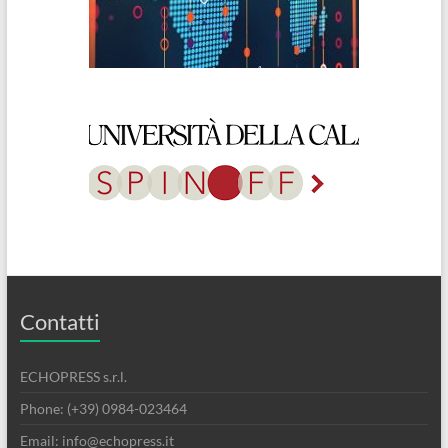
Contatti
ECHOPRESS s.r.l.
Phone: (+39) 0984-023464
Email: info@echopress.it