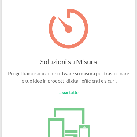
Ingegneri
per
passione
Soluzioni su Misura
Progettiamo soluzioni software su misura per trasformare
le tue idee in prodotti digitali efficienti e sicuri.
Leggi tutto