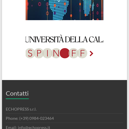
Contatti
ECHOPRESS s.r.l.
Phone: (+39) 0984-023464
Email: info@echopress.it