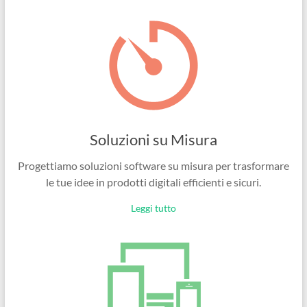
Ingegneri
per
passione
Soluzioni su Misura
Progettiamo soluzioni software su misura per trasformare
le tue idee in prodotti digitali efficienti e sicuri.
Leggi tutto