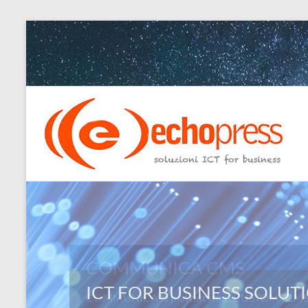
Salta
al
contenuto
Echopress
s.r.l.
–
soluzioni
ICT
for
COMMUNICA CMS
business
COMMUNICA la piattaforma “CUSTOM” CMS: L
Ingegneri