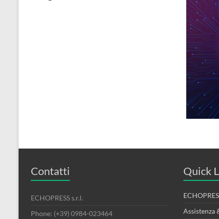
Contatti
Quick L
ECHOPRESS
ECHOPRESS s.r.l.
Assistenza 
Phone: (+39) 0984-023464