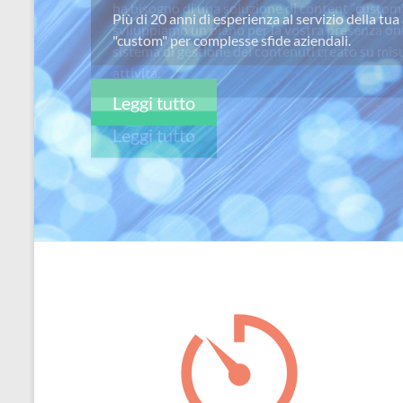
ha bisogno di una soluzione di content “custom
per
sviluppiamo un piano per la vostra presenza on
passione
sistema di gestione dei contenuti creato su misu
attivitá.
Leggi tutto