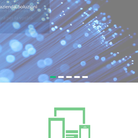
izzata”? Noi
line basato su un
ra per la vostra