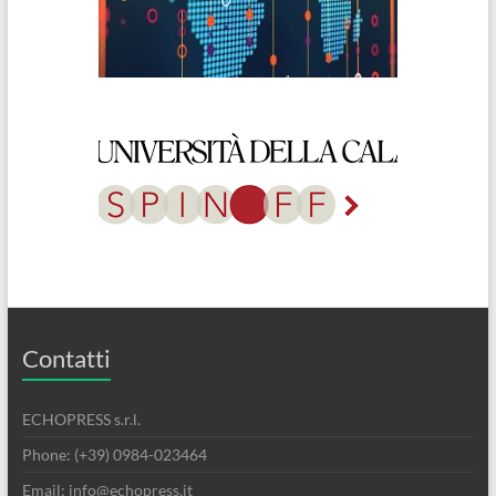
Contatti
ECHOPRESS s.r.l.
Phone: (+39) 0984-023464
Email: info@echopress.it