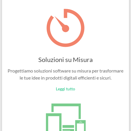
Ingegneri
per
passione
Soluzioni su Misura
Progettiamo soluzioni software su misura per trasformare
le tue idee in prodotti digitali efficienti e sicuri.
Leggi tutto