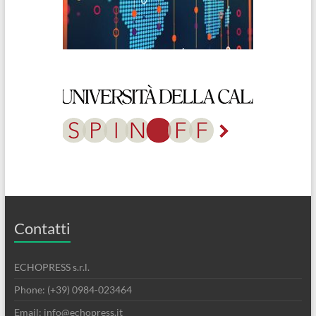
Contatti
ECHOPRESS s.r.l.
Phone: (+39) 0984-023464
Email: info@echopress.it