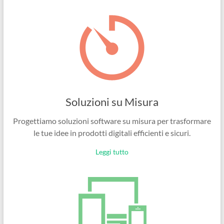
Ingegneri
per
passione
Soluzioni su Misura
Progettiamo soluzioni software su misura per trasformare
le tue idee in prodotti digitali efficienti e sicuri.
Leggi tutto