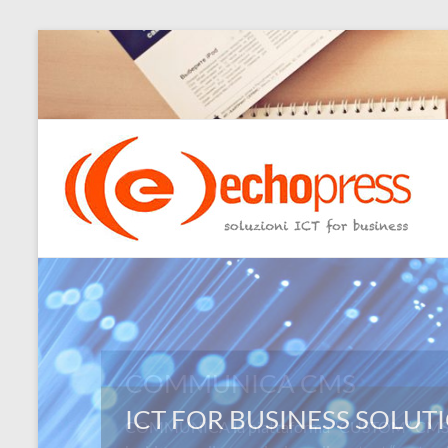
Salta
al
contenuto
Echopress
s.r.l.
–
soluzioni
ICT
for
COMMUNICA CMS
business
COMMUNICA la piattaforma “CUSTOM” CMS: L
Ingegneri