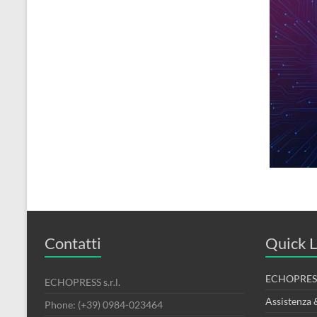
Contatti
Quick L
ECHOPRESS
ECHOPRESS s.r.l.
Assistenza 
Phone: (+39) 0984-023464