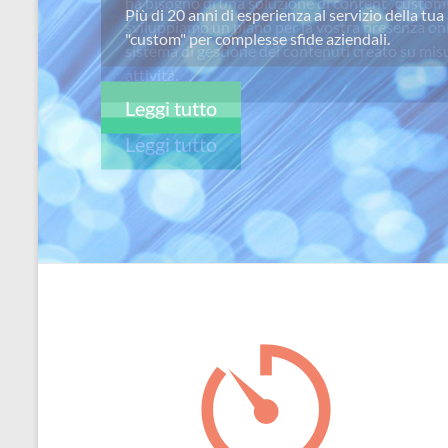
ha bisogno di una soluzione di content “custom
per
sviluppiamo un piano per la vostra presenza on
passione
sistema di gestione dei contenuti creato su misu
attivitá.
Leggi tutto