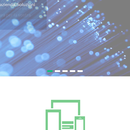
izzata”? Noi
line basato su un
ra per la vostra