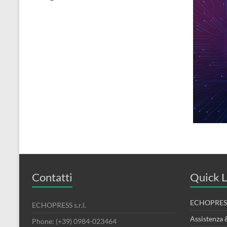
Contatti
Quick L
ECHOPRESS
ECHOPRESS s.r.l.
Assistenza 
Phone: (+39) 0984-023464