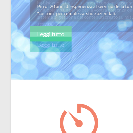
ha bisogno di una soluzione di content “custom
per
sviluppiamo un piano per la vostra presenza on
passione
sistema di gestione dei contenuti creato su misu
attivitá.
Leggi tutto