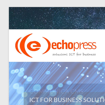
Salta
al
contenuto
Echopress
s.r.l.
–
soluzioni
ICT
for
COMMUNICA CMS
business
COMMUNICA la piattaforma “CUSTOM” CMS: L
Ingegneri