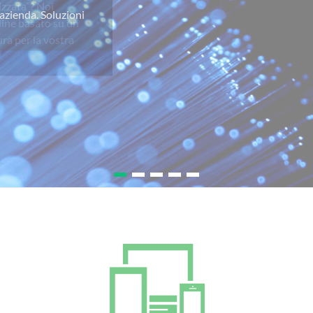
izzata”? Noi
line basato su un
ra per la vostra