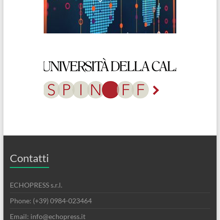
Contatti
ECHOPRESS s.r.l.
Phone: (+39) 0984-023464
Email: info@echopress.it