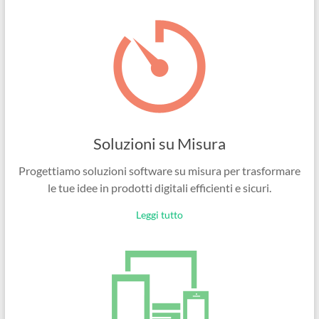
Ingegneri
per
passione
Soluzioni su Misura
Progettiamo soluzioni software su misura per trasformare
le tue idee in prodotti digitali efficienti e sicuri.
Leggi tutto