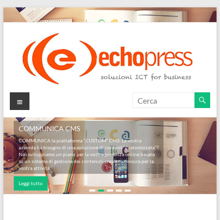
Salta
al
contenuto
Echopress
Menu
s.r.l.
COMMUNICA CMS
–
COMMUNICA la piattaforma “CUSTOM” CMS: La vostra
azienda ha bisogno di una soluzione di content “customizzata”?
soluzioni
Noi sviluppiamo un piano per la vostra presenza online basato
su un sistema di gestione dei contenuti creato su misura per la
ICT
vostra attivitá.
Leggi tutto
for
business