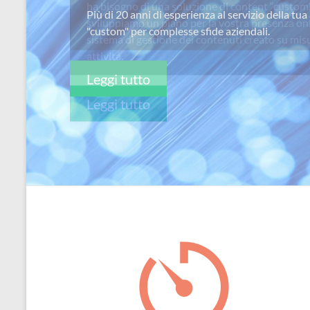
ha bisogno di una soluzione di content “custom
per
sviluppiamo un piano per la vostra presenza on
passione
sistema di gestione dei contenuti creato su misu
attivitá.
Leggi tutto