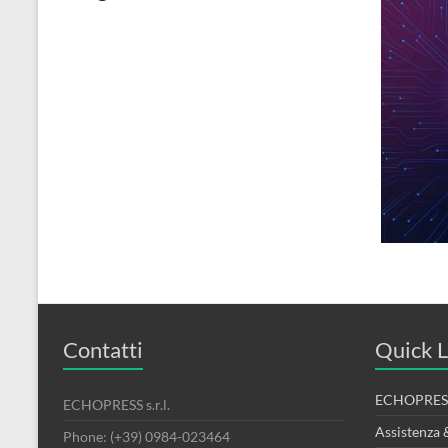
Contatti
Quick L
ECHOPRESS
ECHOPRESS s.r.l.
Assistenza 
Phone: (+39) 0984-023464