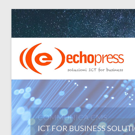
Salta
al
contenuto
Echopress
s.r.l.
–
soluzioni
ICT
for
COMMUNICA CMS
business
COMMUNICA la piattaforma “CUSTOM” CMS: L
Ingegneri