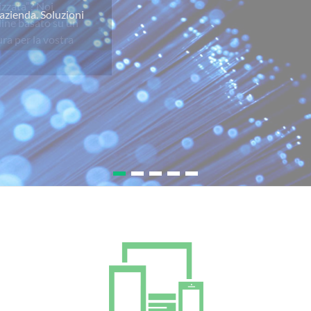
izzata”? Noi
line basato su un
ra per la vostra