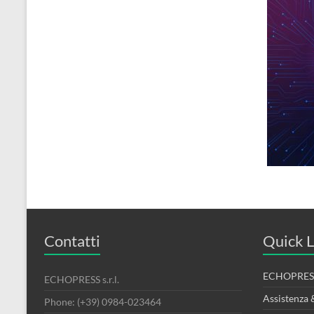
Contatti
Quick L
ECHOPRESS
ECHOPRESS s.r.l.
Assistenza 
Phone: (+39) 0984-023464