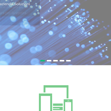
izzata”? Noi
line basato su un
ra per la vostra