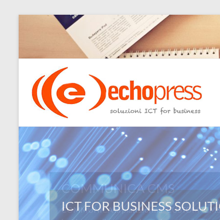
Salta
al
contenuto
Echopress
s.r.l.
–
soluzioni
ICT
for
COMMUNICA CMS
business
COMMUNICA la piattaforma “CUSTOM” CMS: L
Ingegneri