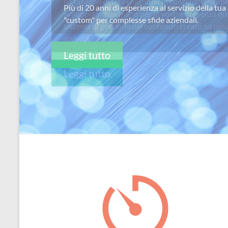
ha bisogno di una soluzione di content “custom
per
sviluppiamo un piano per la vostra presenza on
passione
sistema di gestione dei contenuti creato su misu
attivitá.
Leggi tutto