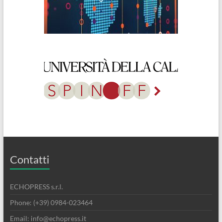
Contatti
ECHOPRESS s.r.l.
Phone: (+39) 0984-023464
Email: info@echopress.it