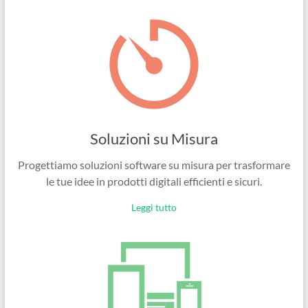
Ingegneri
per
passione
Soluzioni su Misura
Progettiamo soluzioni software su misura per trasformare
le tue idee in prodotti digitali efficienti e sicuri.
Leggi tutto