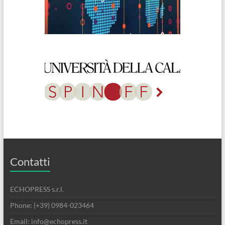
Contatti
ECHOPRESS s.r.l.
Phone: (+39) 0984-023464
Email: info@echopress.it