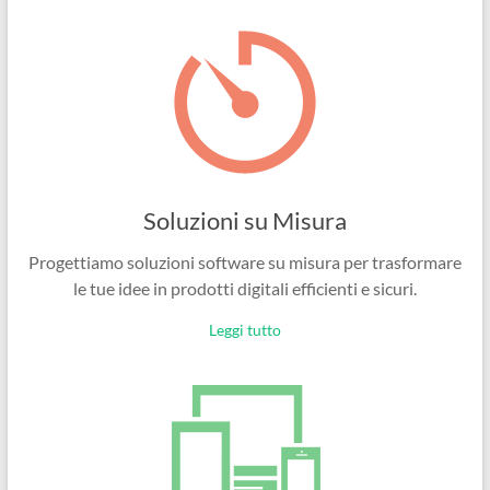
Ingegneri
per
passione
Soluzioni su Misura
Progettiamo soluzioni software su misura per trasformare
le tue idee in prodotti digitali efficienti e sicuri.
Leggi tutto