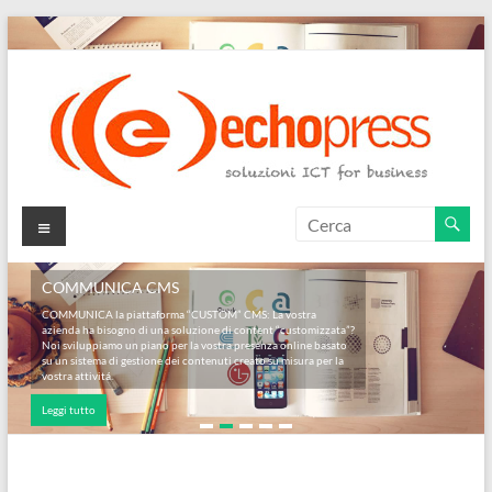
Salta
al
contenuto
Echopress
Menu
s.r.l.
COMMUNICA CMS
–
COMMUNICA la piattaforma “CUSTOM” CMS: La vostra
azienda ha bisogno di una soluzione di content “customizzata”?
soluzioni
Noi sviluppiamo un piano per la vostra presenza online basato
su un sistema di gestione dei contenuti creato su misura per la
ICT
vostra attivitá.
Leggi tutto
for
business