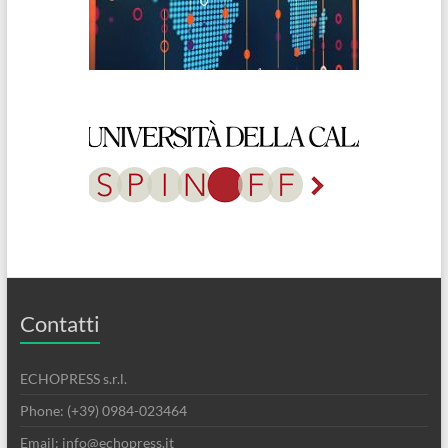
Contatti
ECHOPRESS s.r.l.
Phone: (+39) 0984-023464
Email: info@echopress.it