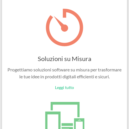
Ingegneri
per
passione
Soluzioni su Misura
Progettiamo soluzioni software su misura per trasformare
le tue idee in prodotti digitali efficienti e sicuri.
Leggi tutto